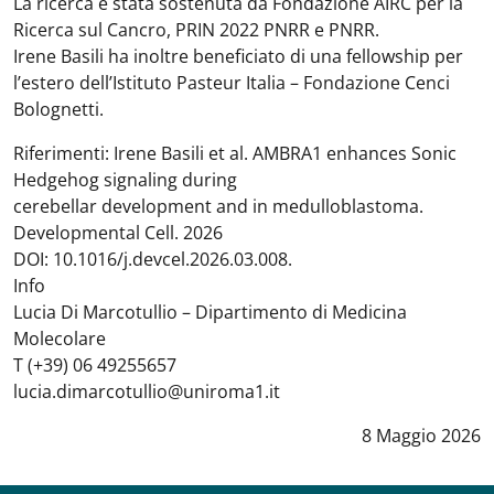
La ricerca è stata sostenuta da Fondazione AIRC per la
Ricerca sul Cancro, PRIN 2022 PNRR e PNRR.
Irene Basili ha inoltre beneficiato di una fellowship per
l’estero dell’Istituto Pasteur Italia – Fondazione Cenci
Bolognetti.
Riferimenti: Irene Basili et al. AMBRA1 enhances Sonic
Hedgehog signaling during
cerebellar development and in medulloblastoma.
Developmental Cell. 2026
DOI: 10.1016/j.devcel.2026.03.008.
Info
Lucia Di Marcotullio – Dipartimento di Medicina
Molecolare
T (+39) 06 49255657
lucia.dimarcotullio@uniroma1.it
Data notizia
:
8 Maggio 2026