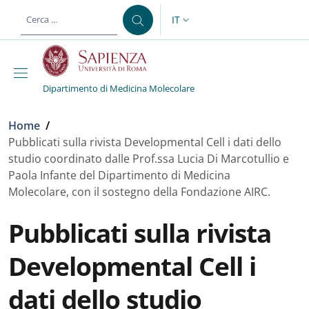
Salta al contenuto principale
Skip to footer content
IT
SELETTORE LINGUA: CURREN
Dipartimento di Medicina Molecolare
Briciole di pane
Home
/
Pubblicati sulla rivista Developmental Cell i dati dello
studio coordinato dalle Prof.ssa Lucia Di Marcotullio e
Paola Infante del Dipartimento di Medicina
Molecolare, con il sostegno della Fondazione AIRC.
Pubblicati sulla rivista
Developmental Cell i
dati dello studio