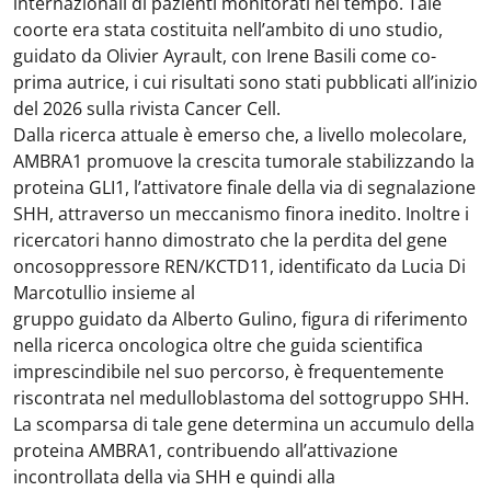
internazionali di pazienti monitorati nel tempo. Tale
coorte era stata costituita nell’ambito di uno studio,
guidato da Olivier Ayrault, con Irene Basili come co-
prima autrice, i cui risultati sono stati pubblicati all’inizio
del 2026 sulla rivista Cancer Cell.
Dalla ricerca attuale è emerso che, a livello molecolare,
AMBRA1 promuove la crescita tumorale stabilizzando la
proteina GLI1, l’attivatore finale della via di segnalazione
SHH, attraverso un meccanismo finora inedito. Inoltre i
ricercatori hanno dimostrato che la perdita del gene
oncosoppressore REN/KCTD11, identificato da Lucia Di
Marcotullio insieme al
gruppo guidato da Alberto Gulino, figura di riferimento
nella ricerca oncologica oltre che guida scientifica
imprescindibile nel suo percorso, è frequentemente
riscontrata nel medulloblastoma del sottogruppo SHH.
La scomparsa di tale gene determina un accumulo della
proteina AMBRA1, contribuendo all’attivazione
incontrollata della via SHH e quindi alla