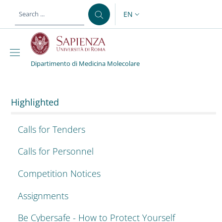
Skip to main content
Skip to footer content
EN
LANGUAGE SWITCHER: CURR
Dipartimento di Medicina Molecolare
Dipartimento di Medici
Highlighted
Calls for Tenders
Calls for Personnel
Competition Notices
Assignments
Be Cybersafe - How to Protect Yourself