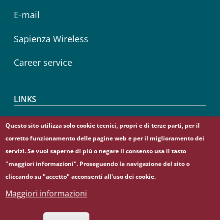
E-mail
Sapienza Wireless
Career service
LINKS
CIAO
Questo sito utilizza solo cookie tecnici, propri e di terze parti, per il
corretto funzionamento delle pagine web e per il miglioramento dei
Sapienza Store
servizi. Se vuoi saperne di più o negare il consenso usa il tasto
"maggiori informazioni". Proseguendo la navigazione del sito o
cliccando su "accetto" acconsenti all'uso dei cookie.
Maggiori informazioni
© Sapienza Università di Roma - Piazzale Aldo Moro 5,
00185 Roma - (+39) 06 49911 - C.F.: 80209930587 - P. Iva:
02133771002