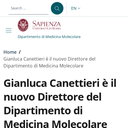
Skip to main content
Skip to footer content
EN
LANGUAGE SWITCHER: CURR
Dipartimento di Medicina Molecolare
Breadcrumb
Home
/
Gianluca Canettieri è il nuovo Direttore del
Dipartimento di Medicina Molecolare
Gianluca Canettieri è il
nuovo Direttore del
Dipartimento di
Medicina Molecolare