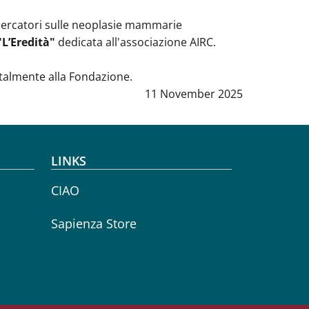
ricercatori sulle neoplasie mammarie
L’Eredità"
dedicata all'associazione AIRC.
totalmente alla Fondazione.
Data notizia
:
11 November 2025
LINKS
CIAO
Sapienza Store