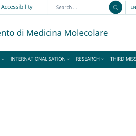
p
Accessibility
E
LA
nto di Medicina Molecolare
S
INTERNATIONALISATION
RESEARCH
THIRD MISS