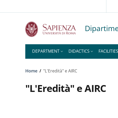
Slim to
Skip to main content
Skip to footer content
Dipartime
DEPARTMENT
DIDACTICS
FACILITIE
Breadcrumb
Home
/
"L'Eredità" e AIRC
"L'Eredità" e AIRC