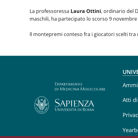
La professoressa
Laura Ottini
, ordinario del 
maschili, ha partecipato lo scorso 9 novembre 
Il montepremi conteso fra i giocatori scelti tra
Fo
UNIV
Ammin
Atti d
Priva
Yearb