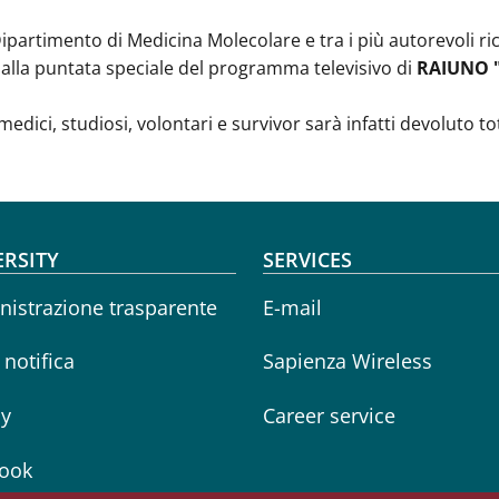
Dipartimento di Medicina Molecolare e tra i più autorevoli 
alla puntata speciale del programma televisivo di
RAIUNO "
 medici, studiosi, volontari e survivor sarà infatti devoluto 
oter menu
ERSITY
SERVICES
istrazione trasparente
E-mail
i notifica
Sapienza Wireless
cy
Career service
ook