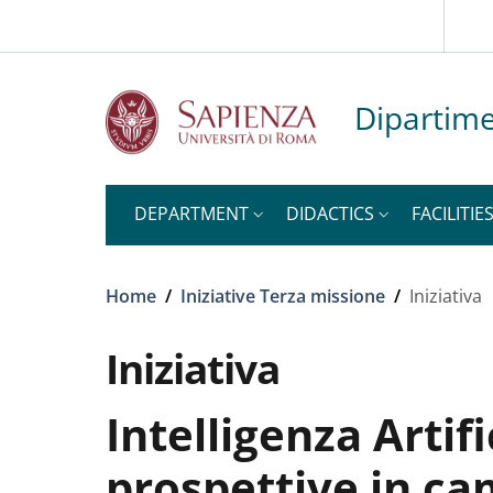
Slim to
Skip to main content
Skip to footer content
Dipartime
DEPARTMENT
DIDACTICS
FACILITIE
Breadcrumb
Home
/
Iniziative Terza missione
/
Iniziativa
Iniziativa
Intelligenza Arti
prospettive in c