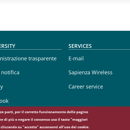
oter menu
ERSITY
SERVICES
istrazione trasparente
E-mail
i notifica
Sapienza Wireless
cy
Career service
ook
erze parti, per il corretto funzionamento delle pagine
ne di più o negare il consenso usa il tasto "maggiori
cliccando su "accetto" acconsenti all'uso dei cookie.