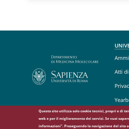
Fo
UNIV
Ammin
Atti d
Priva
Yearb
Questo sito utilizza solo cookie tecnici, propri e di t
web e per il miglioramento dei servizi. Se vuoi saper
informazioni". Proseguendo la navigazione del sito o 