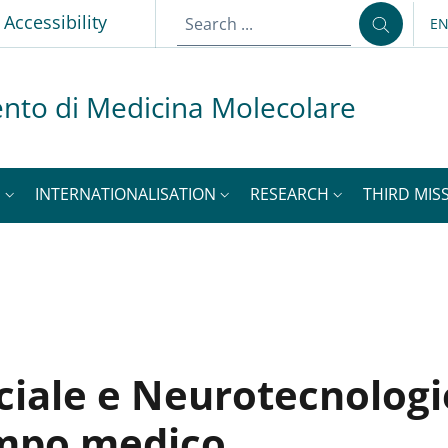
p
Accessibility
E
LA
nto di Medicina Molecolare
S
INTERNATIONALISATION
RESEARCH
THIRD MISS
ficiale e Neurotecnolog
ampo medico