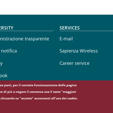
oter menu
ERSITY
SERVICES
istrazione trasparente
E-mail
i notifica
Sapienza Wireless
cy
Career service
ook
erze parti, per il corretto funzionamento delle pagine
ne di più o negare il consenso usa il tasto "maggiori
cliccando su "accetto" acconsenti all'uso dei cookie.
5, 00185 Roma - (+39) 06 49911 - C.F.: 80209930587 - P. Iva: 02133