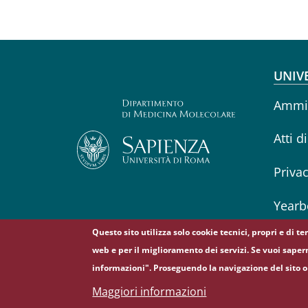
Fo
UNIV
Ammin
Atti d
Priva
Yearb
Questo sito utilizza solo cookie tecnici, propri e di t
web e per il miglioramento dei servizi. Se vuoi saper
informazioni". Proseguendo la navigazione del sito o 
© Sapienza Università di Roma - Piazzale Aldo Moro 
Maggiori informazioni