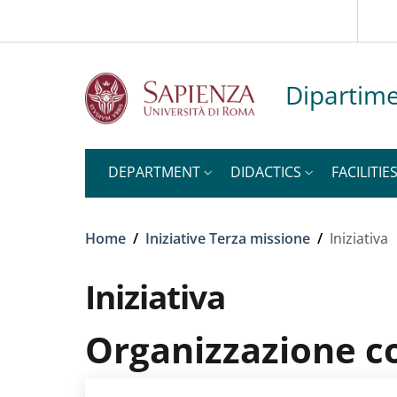
Slim to
Skip to main content
Skip to footer content
Dipartime
DEPARTMENT
DIDACTICS
FACILITIE
Breadcrumb
Home
/
Iniziative Terza missione
/
Iniziativa
Iniziativa
Organizzazione c