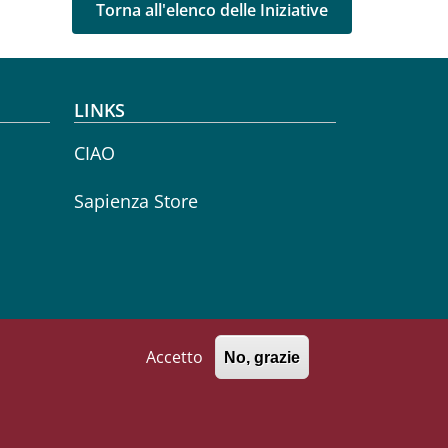
Torna all'elenco delle Iniziative
LINKS
CIAO
Sapienza Store
Accetto
No, grazie
771002