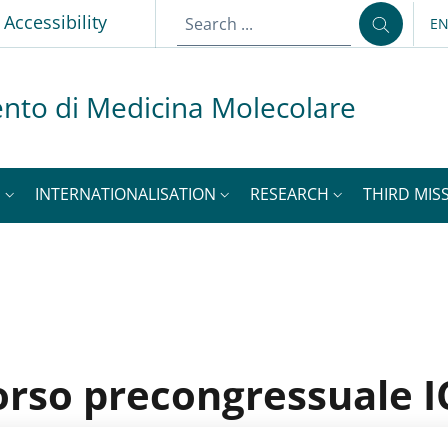
p
Accessibility
E
LA
nto di Medicina Molecolare
S
INTERNATIONALISATION
RESEARCH
THIRD MISS
orso precongressuale 