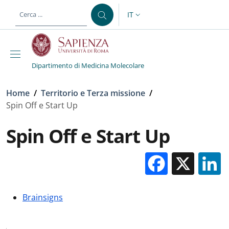
Salta al contenuto principale
Skip to footer content
IT
SELETTORE LINGUA: CURREN
Dipartimento di Medicina Molecolare
Briciole di pane
Home
/
Territorio e Terza missione
/
Spin Off e Start Up
Spin Off e Start Up
Facebo
X
Brainsigns