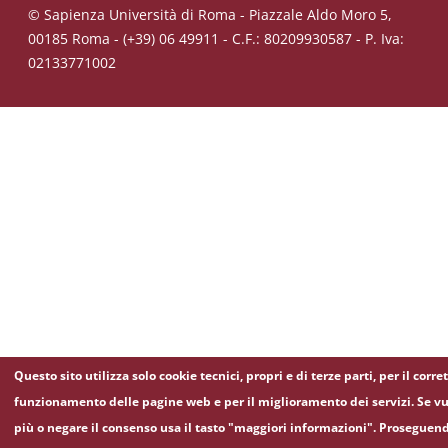
© Sapienza Università di Roma - Piazzale Aldo Moro 5,
00185 Roma - (+39) 06 49911 - C.F.: 80209930587 - P. Iva:
02133771002
Questo sito utilizza solo cookie tecnici, propri e di terze parti, per il corre
funzionamento delle pagine web e per il miglioramento dei servizi. Se vu
più o negare il consenso usa il tasto "maggiori informazioni". Proseguen