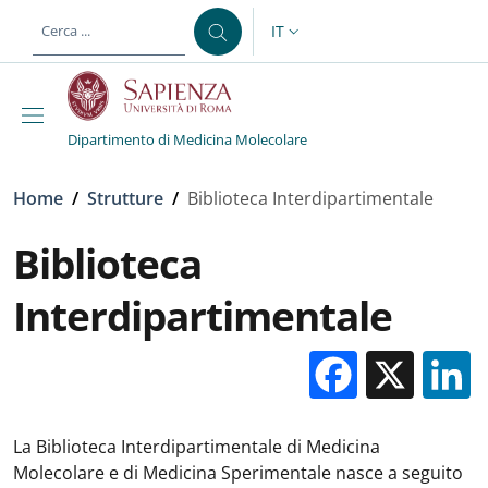
Salta al contenuto principale
Skip to footer content
IT
SELETTORE LINGUA: CURREN
Dipartimento di Medicina Molecolare
Briciole di pane
Home
/
Strutture
/
Biblioteca Interdipartimentale
Biblioteca
Interdipartimentale
Facebo
X
La Biblioteca Interdipartimentale di Medicina
Molecolare e di Medicina Sperimentale nasce a seguito