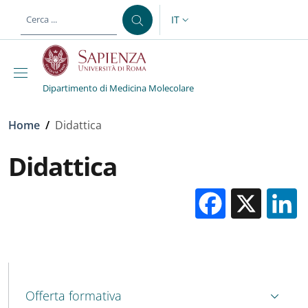
Salta al contenuto principale
Skip to footer content
IT
SELETTORE LINGUA: CURREN
Dipartimento di Medicina Molecolare
Briciole di pane
Home
/
Didattica
Didattica
Facebo
X
MENU CEV SECOND NAVIGATION
Offerta formativa