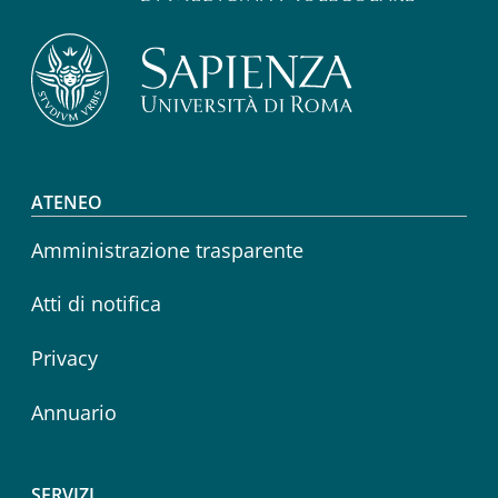
Footer menu
ATENEO
Amministrazione trasparente
Atti di notifica
Privacy
Annuario
SERVIZI