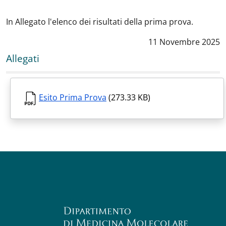
In Allegato l'elenco dei risultati della prima prova.
Data notizia
:
11 Novembre 2025
Allegati
Esito Prima Prova
(273.33 KB)