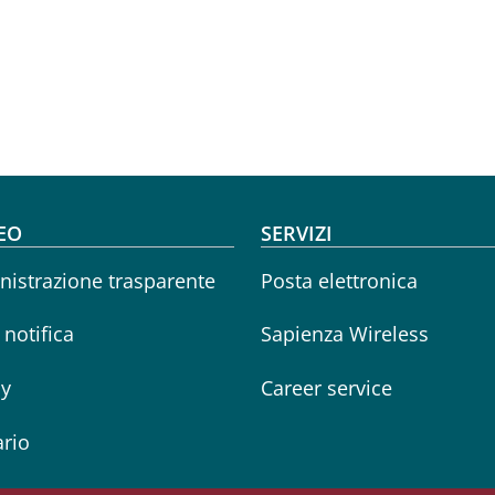
oter menu
EO
SERVIZI
istrazione trasparente
Posta elettronica
i notifica
Sapienza Wireless
cy
Career service
rio