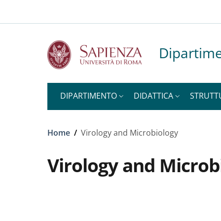
Slim to
Salta al contenuto principale
Skip to footer content
Dipartime
DIPARTIMENTO
DIDATTICA
STRUTT
Briciole di pane
Home
/
Virology and Microbiology
Virology and Microb